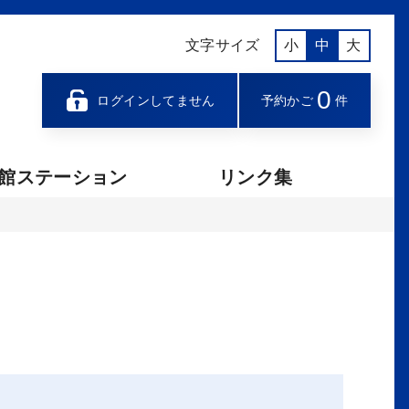
文字サイズ
小
中
大
0
ログインしてません
予約かご
件
館ステーション
リンク集